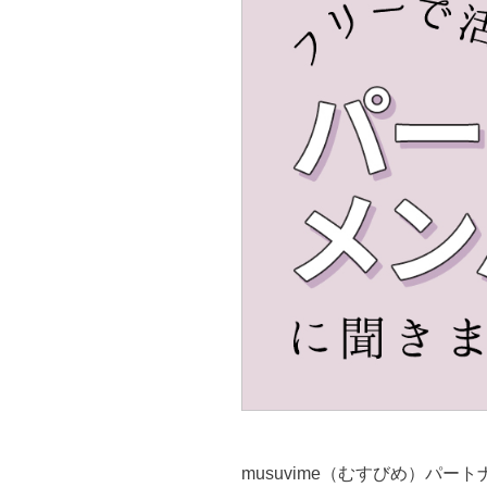
musuvime（むすびめ）パ