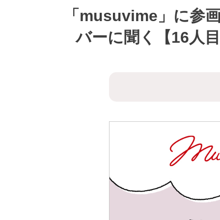
「musuvime」
バーに聞く【16人