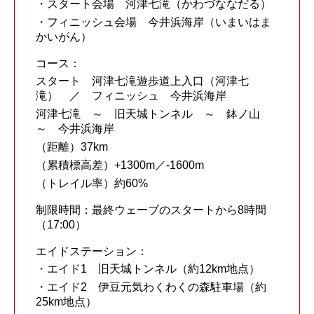
・スタート会場 河津七滝（かわづななだる）
・フィニッシュ会場 今井浜海岸（いまいはま
かいがん）
コース：
スタート 河津七滝遊歩道上入口（河津七
滝） ／ フィニッシュ 今井浜海岸
河津七滝 ～ 旧天城トンネル ～ 鉢ノ山
～ 今井浜海岸
（距離）37km
（累積標高差）+1300m／-1600m
（トレイル率）約60%
制限時間：最終ウェーブのスタートから8時間
（17:00）
エイドステーション：
・エイド1 旧天城トンネル（約12km地点）
・エイド2 伊豆元気わくわくの森駐車場（約
25km地点）