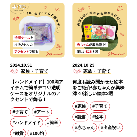
2024.10.31
2024.10.23
家族・子育て
家族・子育て
【ハンドメイド】100均ア
何度も読み聞かせた絵本
イテムで簡単デコ♡透明
をご紹介!赤ちゃんが興味
ケースをオリジナルのア
津々!楽しい絵本3選
クセントで飾る！
#家族
#子育て
#子育て
#アート
#読書
#絵本
#ハンドメイド
#簡単
#赤ちゃん
#出産祝い
#雑貨
#100均