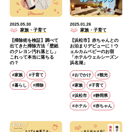
2025.05.30
2025.01.26
家族・子育て
家族・子育て
【掃除術を検証】調べて
【浜松市】赤ちゃんとの
出てきた掃除方法「壁紙
お泊まりデビューに！ウ
のクレヨン汚れ落とし」
ェルカムベビーのお宿
これって本当に落ちる
「ホテルウェルシーズン
の？
浜名湖」
#家族
#子育て
#おでかけ
#観光
#暮らし
#掃除
#家族
#子育て
#浜松市
#静岡県
#ホテル
#赤ちゃん