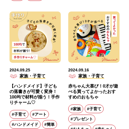
2024.09.25
2024.09.16
家族・子育て
家族・子育て
【ハンドメイド】子ども
赤ちゃん大喜び！0才が遊
の落書きが可愛く変身！
べる買ってよかったおす
100均で材料が揃う！手作
すめのおもちゃ
りチャーム♡
#家族
#子育て
#子育て
#アート
#プレゼント
#ハンドメイド
#簡単
#おもちゃ
#赤ちゃん