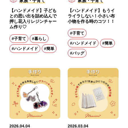
家族・子育て
家族・子育て
【ハンドメイド】子ども
【ハンドメイド】もうイ
との思い出を詰め込んで
ライラしない！小さい布
押し花入りレジンチャー
小物を作る時のコツ！！
ム作り♡
#子育て
#子育て
#暮らし
#ハンドメイド
#簡単
#ハンドメイド
#簡単
#バッグ
2026.04.04
2026.03.04