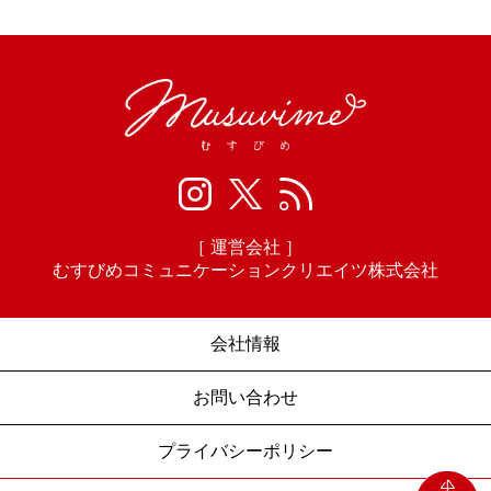
［ 運営会社 ］
むすびめコミュニケーションクリエイツ株式会社
会社情報
お問い合わせ
プライバシーポリシー