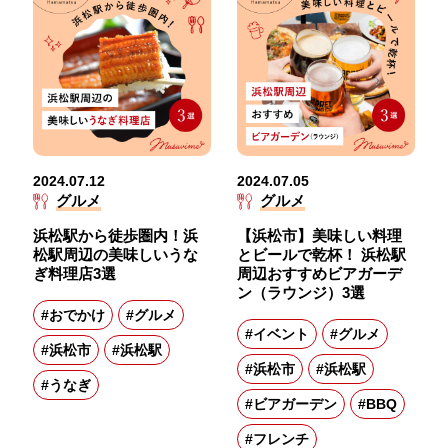
2024.07.12
2024.07.05
グルメ
グルメ
浜松駅から徒歩圏内！浜
【浜松市】美味しい料理
松駅周辺の美味しいうな
とビールで乾杯！ 浜松駅
ぎ料理店3選
周辺おすすめビアガーデ
ン（ラウンジ）3選
#おでかけ
#グルメ
#イベント
#グルメ
#浜松市
#浜松駅
#浜松市
#浜松駅
#うなぎ
#ビアガーデン
#BBQ
#フレンチ