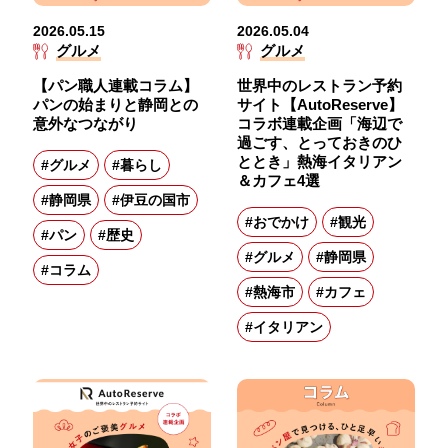
2026.05.15
2026.05.04
グルメ
グルメ
【パン職人連載コラム】
世界中のレストラン予約
パンの始まりと静岡との
サイト【AutoReserve】
意外なつながり
コラボ連載企画「海辺で
過ごす、とっておきのひ
ととき」熱海イタリアン
#グルメ
#暮らし
＆カフェ4選
#静岡県
#伊豆の国市
#おでかけ
#観光
#パン
#歴史
#グルメ
#静岡県
#コラム
#熱海市
#カフェ
#イタリアン