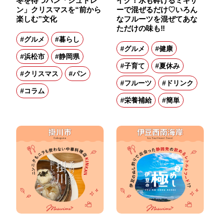
冬を待つパン「シュトレ
イク！氷も砕けるミキサ
ン」クリスマスを“前から
ーで混ぜるだけ♡いろん
楽しむ”文化
なフルーツを混ぜてあな
ただけの味も‼
#グルメ
#暮らし
#グルメ
#健康
#浜松市
#静岡県
#子育て
#夏休み
#クリスマス
#パン
#フルーツ
#ドリンク
#コラム
#栄養補給
#簡単