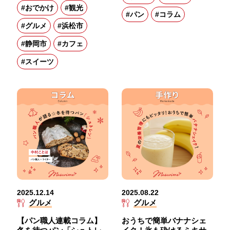
#おでかけ
#観光
#パン
#コラム
#グルメ
#浜松市
#静岡市
#カフェ
#スイーツ
2025.12.14
2025.08.22
グルメ
グルメ
【パン職人連載コラム】
おうちで簡単バナナシェ