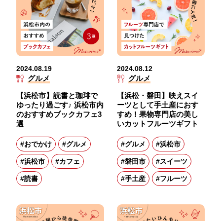
2024.08.19
2024.08.12
グルメ
グルメ
【浜松市】読書と珈琲で
【浜松・磐田】映えスイ
ゆったり過ごす♪ 浜松市内
ーツとして手土産におす
のおすすめブックカフェ3
すめ！果物専門店の美し
選
いカットフルーツギフト
#おでかけ
#グルメ
#グルメ
#浜松市
#浜松市
#カフェ
#磐田市
#スイーツ
#読書
#手土産
#フルーツ