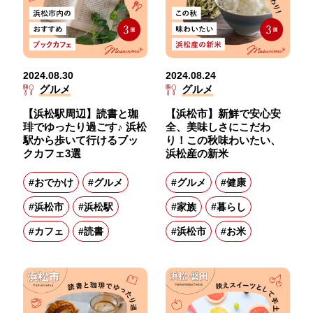
2024.08.30
2024.08.24
グルメ
グルメ
【浜松駅周辺】読書と珈
【浜松市】新鮮で安心安
琲でゆったり過ごす♪ 浜松
全、美味しさにこだわ
駅から歩いて行けるブッ
り！この秋味わいたい、
クカフェ3選
浜松産の新米
#おでかけ
#グルメ
#グルメ
#健康
#浜松市
#浜松駅
#家族
#暮らし
#カフェ
#読書
#浜松市
#お米