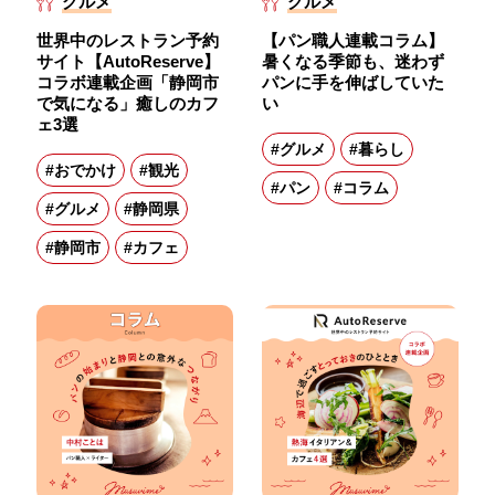
グルメ
グルメ
世界中のレストラン予約
【パン職人連載コラム】
サイト【AutoReserve】
暑くなる季節も、迷わず
コラボ連載企画「静岡市
パンに手を伸ばしていた
で気になる」癒しのカフ
い
ェ3選
#グルメ
#暮らし
#おでかけ
#観光
#パン
#コラム
#グルメ
#静岡県
#静岡市
#カフェ