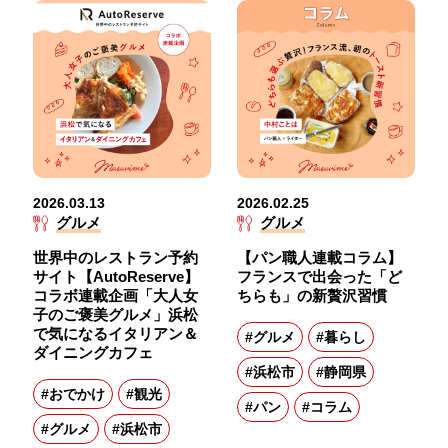
2026.03.13
2026.02.25
グルメ
グルメ
世界中のレストラン予約
【パン職人連載コラム】
サイト【AutoReserve】
フランスで出会った「ど
コラボ連載企画「大人女
ちらも」の新贅沢習慣
子のご褒美グルメ」浜松
で気になるイタリアン＆
#グルメ
#暮らし
ダイニングカフェ
#浜松市
#静岡県
#おでかけ
#観光
#パン
#コラム
#グルメ
#浜松市