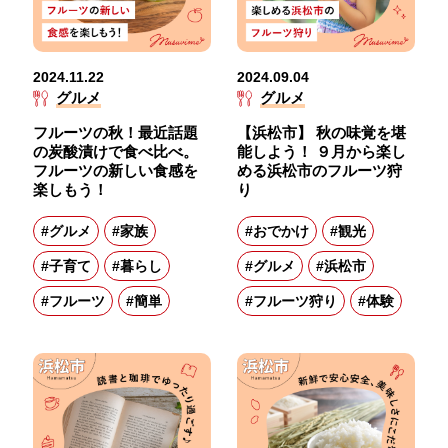
2024.11.22
2024.09.04
グルメ
グルメ
フルーツの秋！最近話題
【浜松市】 秋の味覚を堪
の炭酸漬けで食べ比べ。
能しよう！ ９月から楽し
フルーツの新しい食感を
める浜松市のフルーツ狩
楽しもう！
り
#グルメ
#家族
#おでかけ
#観光
#子育て
#暮らし
#グルメ
#浜松市
#フルーツ
#簡単
#フルーツ狩り
#体験