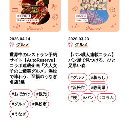
2026.04.14
2026.03.23
グルメ
グルメ
世界中のレストラン予約
【パン職人連載コラム】
サイト【AutoReserve】
パン屋で見つける、ひと
コラボ連載企画「大人女
足早い春
子のご褒美グルメ」浜松
で味わう、至福のうなぎ
#グルメ
#暮らし
名店3選
#浜松市
#静岡県
#おでかけ
#観光
#桜
#パン
#コラム
#グルメ
#浜松市
#うなぎ