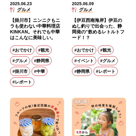
2025.06.23
2025.06.09
グルメ
グルメ
【掛川市】ニンニクもニ
【伊豆西南海岸】伊豆の
ラも使わない中華料理店
ぬし釣りで出会った、静
KINKAN。それでも中華
岡発の“飲めるレトルトフ
はこんなに美味しい。
ード！？
#おでかけ
#観光
#おでかけ
#観光
#グルメ
#静岡県
#イベント
#グルメ
#掛川市
#中華
#静岡県
#レポート
#レポート