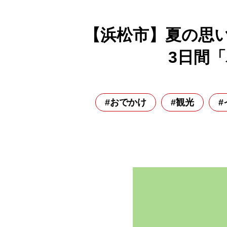
【浜松市】夏の思
3日間「
#おでかけ
#観光
#