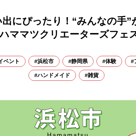
い出にぴったり！“みんなの手”
ハママツクリエーターズフェスV
イベント
#浜松市
#静岡県
#体験
#
#ハンドメイド
#雑貨