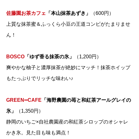
佐藤園お茶カフェ
「本山抹茶あずき」
（600円）
上質な抹茶蜜＆ふっくら小豆の王道コンビがたまりませ
ん！
BOSCO
「ゆず香る抹茶の氷」
（1,200円）
爽やかな柚子と濃厚抹茶が絶妙にマッチ！抹茶ホイップ
もたっぷりでリッチな味わい♪
GREEN∞CAFE
「海野農園の苺と和紅茶アールグレイの
氷」
（1,350円）
静岡のいちご×自社農園産の和紅茶シロップのオシャレ
かき氷。見た目も味も満点！