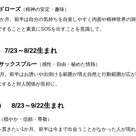
ドローズ
（精神の安定・趣味）
1か月。前半は自分の気持ちを自覚しやすく内面や精神世界の
ですることと素直にSOSを出すことを意識して。
7/23～8/22生まれ
サックスブルー
（感性・自由・秘めた情熱）
か月。前半はお誘いや出掛ける範囲が増え自然と行動範囲が広
にすると対人関係が良好に。
 8/23～9/22生まれ
（穏やか・信頼・尊敬）
を貫きたい1か月。前半は今まで出会うことがなかった人が現