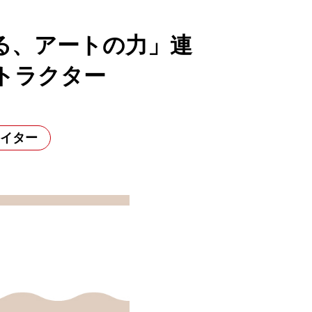
る、アートの力」連
ストラクター
エイター