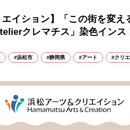
リエイション】「この街を変え
telierクレマチス」染色イン
#浜松市
#静岡県
#アート
#クリ