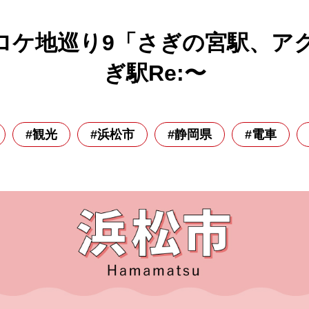
ロケ地巡り9「さぎの宮駅、ア
ぎ駅Re:〜
#観光
#浜松市
#静岡県
#電車