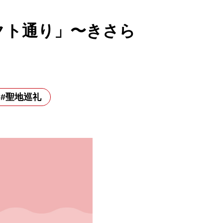
クト通り」〜きさら
#聖地巡礼