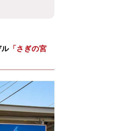
デル
「さぎの宮