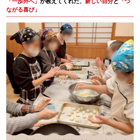
「一歩外へ」
が教えてくれた、
新しい自分
と
「つ
ながる喜び」