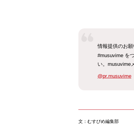
情報提供のお願
#musuvim
い。musuvi
@pr.musuvime
文：むすびめ編集部