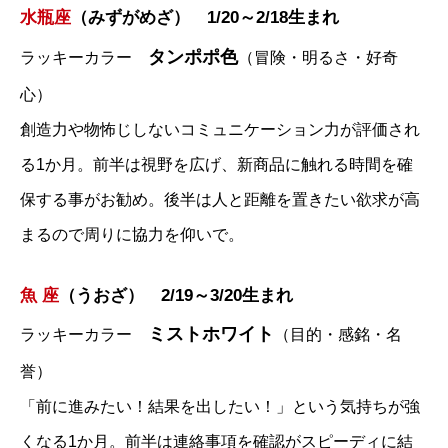
水瓶座
（みずがめざ） 1/20～2/18生まれ
タンポポ色
ラッキーカラー
（冒険・明るさ・好奇
心）
創造力や物怖じしないコミュニケーション力が評価され
る1か月。前半は視野を広げ、新商品に触れる時間を確
保する事がお勧め。後半は人と距離を置きたい欲求が高
まるので周りに協力を仰いで。
魚 座
（うおざ） 2/19～3/20生まれ
ミストホワイト
ラッキーカラー
（目的・感銘・名
誉）
「前に進みたい！結果を出したい！」という気持ちが強
くなる1か月。前半は連絡事項を確認がスピーディに結