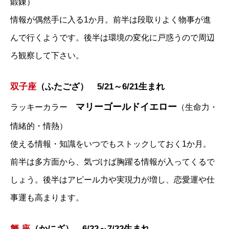
鍛錬）
情報が偶然手に入る1か月。前半は段取りよく物事が進
んで行くようです。後半は環境の変化に戸惑うので周辺
ろ観察して下さい。
双子座
（ふたござ） 5/21～6/21生まれ
マリーゴールドイエロー
ラッキーカラー
（生命力・
情緒的・情熱）
使える情報・知識をいつでもストックしておく1か月。
前半は多方面から、気づけば胸躍る情報が入ってくるで
しょう。後半はアピール力や実現力が増し、恋愛運や仕
事運も高まります。
蟹 座
（かにざ） 6/22～7/22生まれ