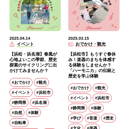
2025.04.14
2025.03.15
イベント
おでかけ・観光
【浜松・浜名湖】春風が
【浜松市】もうすぐ春休
心地よいこの季節、歴史
み！楽器のまちを体感す
探索のサイクリングに出
る体験をしませんか？
かけてみませんか？
「ハーモニカ」の伝統と
歴史を学ぶ体験
#おでかけ
#観光
#おでかけ
#観光
#イベント
#浜松市
#イベント
#浜松市
#静岡県
#浜名湖
#静岡県
#体験
#自然
#体験
#学び
#音楽
#歴史
#自転車
#文化
#楽器