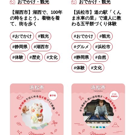
おでかけ・観光
おでかけ・観光
【湖西市】湖西で、100年
【浜松市】道の駅「くん
の時をまとう。着物を着
ま水車の里」で達人に教
て、街を歩く
わる五平餅づくり体験
#おでかけ
#観光
#おでかけ
#観光
#静岡県
#湖西市
#グルメ
#浜松市
#体験
#歴史
#文化
#静岡県
#自然
#体験
#文化