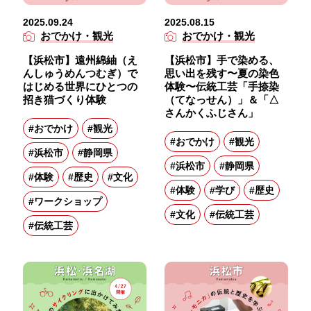
2025.09.24
2025.08.15
おでかけ・観光
おでかけ・観光
【浜松市】遠州綿紬（え
【浜松市】手で染める、
んしゅうめんつむぎ）で
思い出を残す〜夏の染色
はじめる世界にひとつの
体験〜伝統工芸「手捺染
招き猫づくり体験
（てなっせん）」＆「△
さんかくふじさん」
#おでかけ
#観光
#おでかけ
#観光
#浜松市
#静岡県
#浜松市
#静岡県
#体験
#歴史
#文化
#体験
#学び
#歴史
#ワークショップ
#文化
#伝統工芸
#伝統工芸