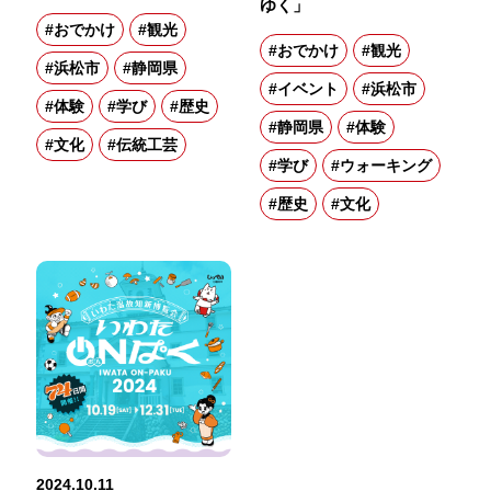
ゆく」
#おでかけ
#観光
#おでかけ
#観光
#浜松市
#静岡県
#イベント
#浜松市
#体験
#学び
#歴史
#静岡県
#体験
#文化
#伝統工芸
#学び
#ウォーキング
#歴史
#文化
2024.10.11