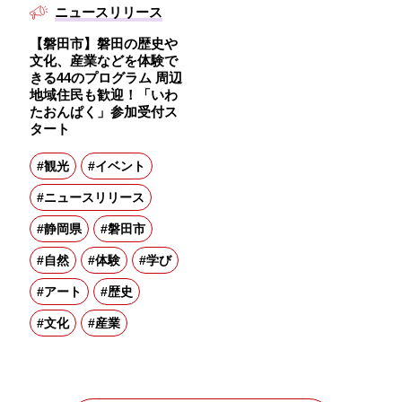
ニュースリリース
【磐田市】磐田の歴史や
文化、産業などを体験で
きる44のプログラム 周辺
地域住民も歓迎！「いわ
たおんぱく」参加受付ス
タート
#観光
#イベント
#ニュースリリース
#静岡県
#磐田市
#自然
#体験
#学び
#アート
#歴史
#文化
#産業