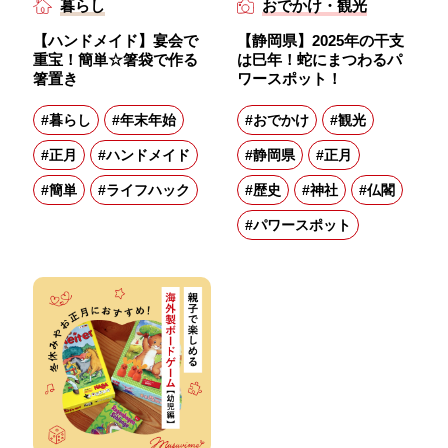
暮らし
おでかけ・観光
【ハンドメイド】宴会で
【静岡県】2025年の干支
重宝！簡単☆箸袋で作る
は巳年！蛇にまつわるパ
箸置き
ワースポット！
#暮らし
#年末年始
#おでかけ
#観光
#正月
#ハンドメイド
#静岡県
#正月
#簡単
#ライフハック
#歴史
#神社
#仏閣
#パワースポット