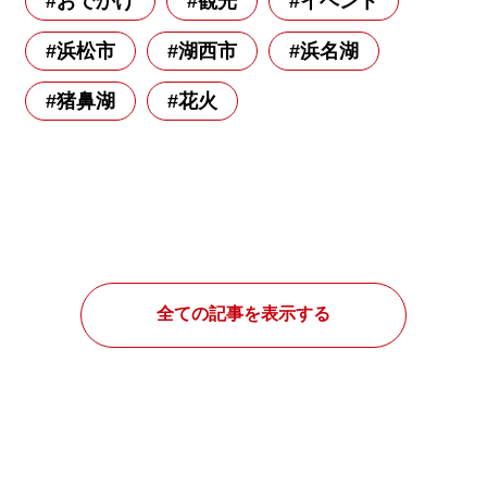
#おでかけ
#観光
#イベント
#浜松市
#湖西市
#浜名湖
#猪鼻湖
#花火
全ての記事を表示する