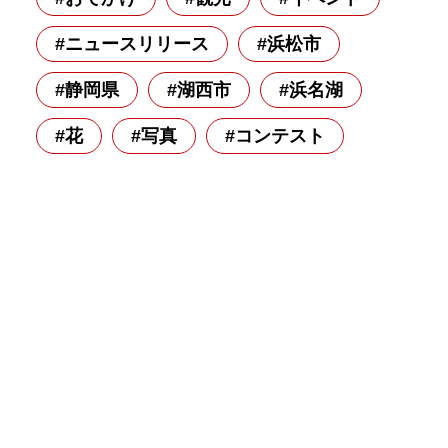
#ニュースリリース
#浜松市
#静岡県
#湖西市
#浜名湖
#花
#写真
#コンテスト