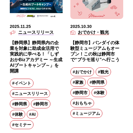
2025.11.25
2025.10.30
ニュースリリース
おでかけ・観光
【静岡県】静岡県内の企
【静岡市】バンダイの体
業を対象に助成金活用で
験型ミュージアムもオー
実践的に学べる！「しず
プン！この秋は静岡市
おかBizアカデミー ～生成
で“プラモ巡り”へ行こう
AIブートキャンプ～」を
開講
#おでかけ
#観光
#家族
#静岡県
#イベント
#静岡市
#体験
#ニュースリリース
#おもちゃ
#静岡県
#静岡市
#ミュージアム
#体験
#AI
#セミナー