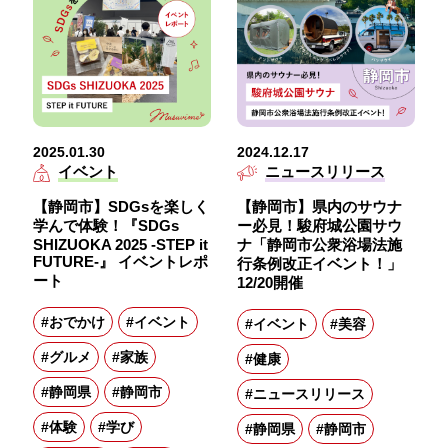
2025.01.30
2024.12.17
イベント
ニュースリリース
【静岡市】SDGsを楽しく
【静岡市】県内のサウナ
学んで体験！『SDGs
ー必見！駿府城公園サウ
SHIZUOKA 2025 -STEP it
ナ「静岡市公衆浴場法施
FUTURE-』 イベントレポ
行条例改正イベント！」
ート
12/20開催
#おでかけ
#イベント
#イベント
#美容
#グルメ
#家族
#健康
#静岡県
#静岡市
#ニュースリリース
#体験
#学び
#静岡県
#静岡市