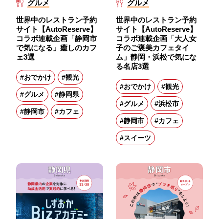
グルメ
グルメ
世界中のレストラン予約
世界中のレストラン予約
サイト【AutoReserve】
サイト【AutoReserve】
コラボ連載企画「静岡市
コラボ連載企画「大人女
で気になる」癒しのカフ
子のご褒美カフェタイ
ェ3選
ム」静岡・浜松で気にな
る名店3選
#おでかけ
#観光
#おでかけ
#観光
#グルメ
#静岡県
#グルメ
#浜松市
#静岡市
#カフェ
#静岡市
#カフェ
#スイーツ