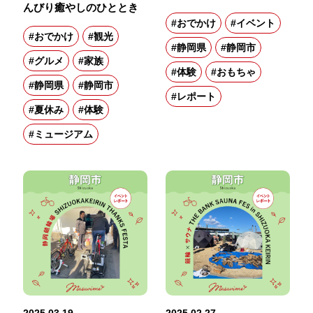
んびり癒やしのひととき
#おでかけ
#イベント
#おでかけ
#観光
#静岡県
#静岡市
#グルメ
#家族
#体験
#おもちゃ
#静岡県
#静岡市
#レポート
#夏休み
#体験
#ミュージアム
2025.03.19
2025.02.27